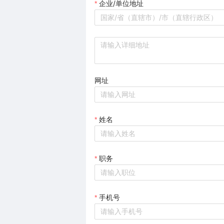
企业/单位地址
*
国家/省（直辖市）/市（直辖行政区）
网址
姓名
*
职务
*
手机号
*